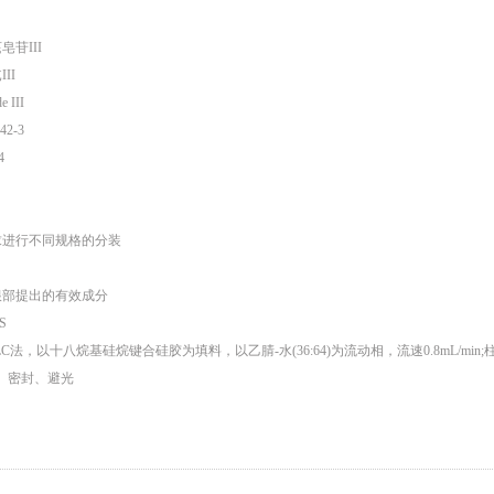
苷III
II
e III
2-3
4
求进行不同规格的分装
部提出的有效成分
S
C法，以十八烷基硅烷键合硅胶为填料，以乙腈-水(36:64)为流动相，流速0.8mL/min;柱
、密封、避光