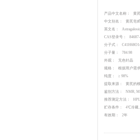
产品中文名称：
黄芪皂
中文别名：
黄芪皂甙I
英文名：
Astragalosid
CAS登录号： 84687-4
分子式：
C41H68O1
分子量：
784.98
外观：
无色针晶
规格：
根据用户需
纯度：
≥ 98%
提取来源：
黄芪的根
鉴别方法：
NMR; M
推荐测定方法：
HPL
贮存条件：
4℃冷藏
有效期：
2年