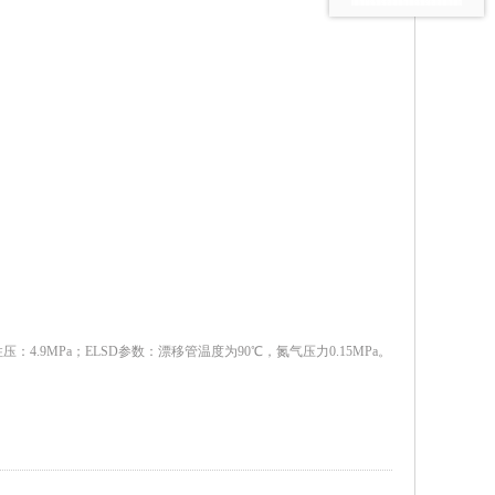
压：4.9MPa；ELSD参数：漂移管温度为90℃，氮气压力0.15MPa。