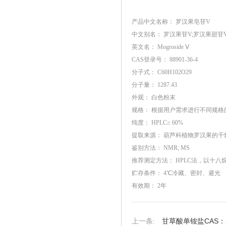
产品中文名称：
罗汉果皂苷V
中文别名：
罗汉果苷V;罗汉果甜苷
英文名：
Mogroside Ⅴ
CAS登录号： 88901-36-4
分子式：
C60H102O29
分子量：
1287.43
外观：
白色粉末
规格：
根据用户需求进行不同规格
纯度：
HPLC≥ 60%
提取来源：
葫芦科植物罗汉果的干
鉴别方法：
NMR; MS
推荐测定方法：
HPLC法，以十八
贮存条件：
4℃冷藏、密封、避光
有效期：
2年
甘草酸单铵盐CAS：53